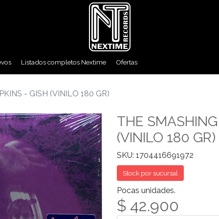
evos
Listados completos Nextime
Ofertas
INS - GISH (VINILO 180 GR)
THE SMASHING 
(VINILO 180 GR)
SKU: 1704416691972
Stock por sucursal
Pocas unidades.
$ 42.900