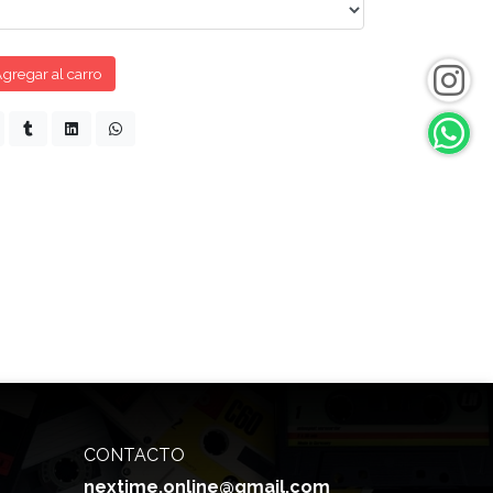
gregar al carro
CONTACTO
nextime.online@gmail.com