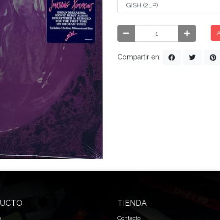
A
Compartir en:
UCTO
TIENDA
e
Contacto