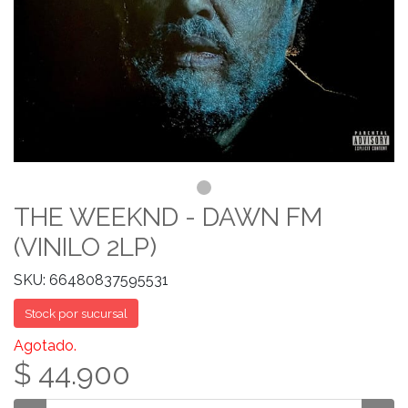
THE WEEKND - DAWN FM
(VINILO 2LP)
SKU: 66480837595531
Stock por sucursal
Agotado.
$ 44.900