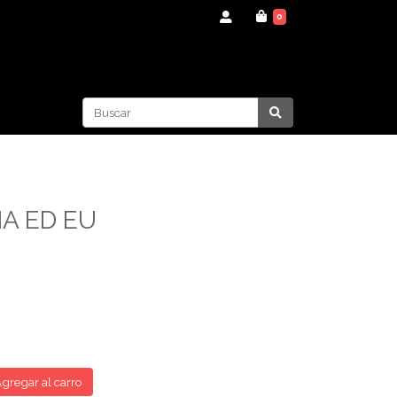
0
A ED EU
gregar al carro