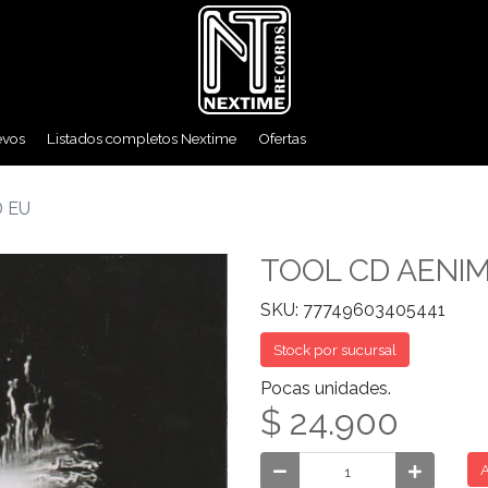
evos
Listados completos Nextime
Ofertas
 EU
TOOL CD AENIM
SKU: 77749603405441
Stock por sucursal
Pocas unidades.
$ 24.900
A