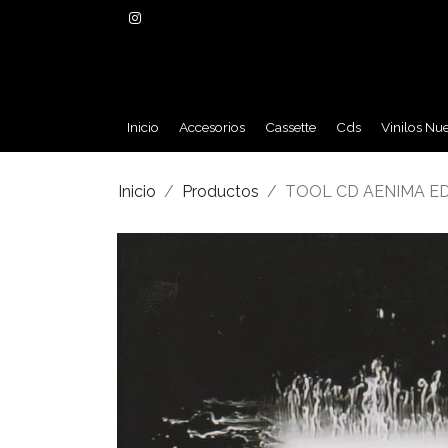
Inicio
Accesorios
Cassette
Cds
Vinilos Nu
Inicio
Productos
TOOL CD AENIMA ED