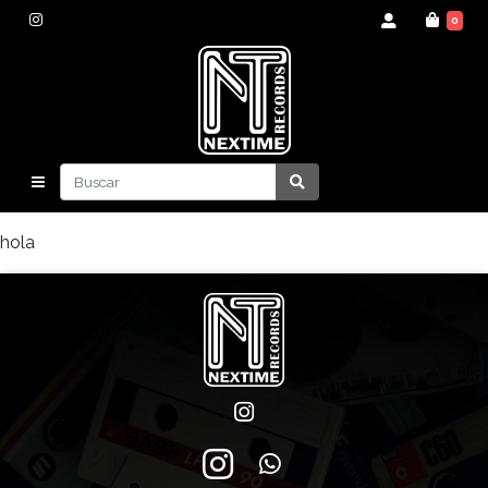
0
hola