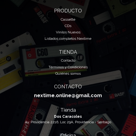
PRODUCTO
Cassette
CDs
Vinilos Nuevos
Listados completos Nextime
TIENDA
Contacto
Términos y Condiciones
Quiénes somos
CONTACTO
nextime.online@gmail.com
Tienda
Dos Caracoles
Av. Providencia 2216, Loc 29A, Providencia - Santiago
Oficina